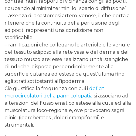
contrae intimi rapporti di vicinanza con gli adipociti,
riducendo ai minimi termini lo “spazio di diffusione”;
– assenza di anastomosi artero-venose, il che porta a
ritenere che la continuità della perfusione degli
adipociti rappresenti una condizione non
sacrificabile;
– ramificazioni che collegano le arteriole e le venule
del tessuto adiposo alla rete vasale del derma e del
tessuto muscolare: esse realizzano unità istangiche
cilindriche, disposte perpendicolarmente alla
superficie cutanea ed estese da quest’ultima fino
agli strati sottostanti all’ipoderma.
Ciò giustifica la frequenza con cui i
deficit
microcircolatori della pannicolopatia
si associano ad
alterazioni del flusso ematico estese alla cute ed alla
muscolatura loco-regionale, ove provocano segni
clinici (ipercheratosi, dolori crampiformi) e
strumentali.