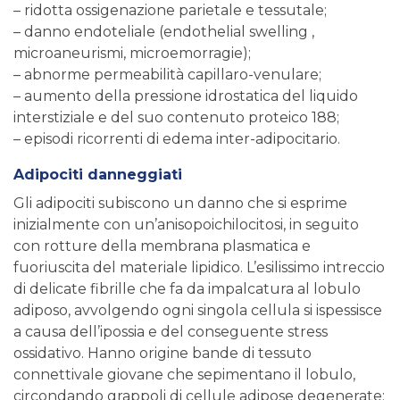
– ridotta ossigenazione parietale e tessutale;
– danno endoteliale (endothelial swelling ,
microaneurismi, microemorragie);
– abnorme permeabilità capillaro-venulare;
– aumento della pressione idrostatica del liquido
interstiziale e del suo contenuto proteico 188;
– episodi ricorrenti di edema inter-adipocitario.
Adipociti danneggiati
Gli adipociti subiscono un danno che si esprime
inizialmente con un’anisopoichilocitosi, in seguito
con rotture della membrana plasmatica e
fuoriuscita del materiale lipidico. L’esilissimo intreccio
di delicate fibrille che fa da impalcatura al lobulo
adiposo, avvolgendo ogni singola cellula si ispessisce
a causa dell’ipossia e del conseguente stress
ossidativo. Hanno origine bande di tessuto
connettivale giovane che sepimentano il lobulo,
circondando grappoli di cellule adipose degenerate: