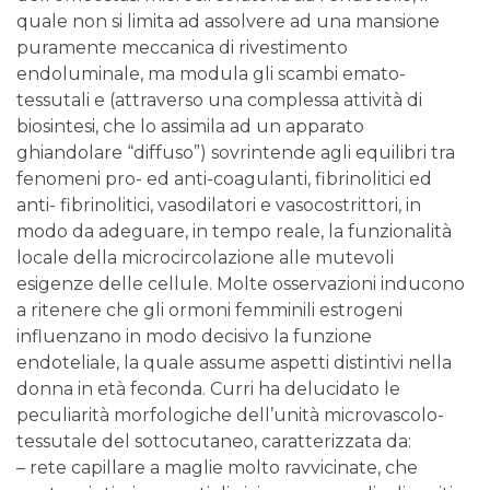
quale non si limita ad assolvere ad una mansione
puramente meccanica di rivestimento
endoluminale, ma modula gli scambi emato-
tessutali e (attraverso una complessa attività di
biosintesi, che lo assimila ad un apparato
ghiandolare “diffuso”) sovrintende agli equilibri tra
fenomeni pro- ed anti-coagulanti, fibrinolitici ed
anti- fibrinolitici, vasodilatori e vasocostrittori, in
modo da adeguare, in tempo reale, la funzionalità
locale della microcircolazione alle mutevoli
esigenze delle cellule. Molte osservazioni inducono
a ritenere che gli ormoni femminili estrogeni
influenzano in modo decisivo la funzione
endoteliale, la quale assume aspetti distintivi nella
donna in età feconda. Curri ha delucidato le
peculiarità morfologiche dell’unità microvascolo-
tessutale del sottocutaneo, caratterizzata da:
– rete capillare a maglie molto ravvicinate, che