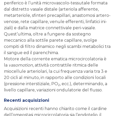
periferico è l’unità microvascolo-tessutale formata
dal distretto vasale distale (arteriola afferente,
metarteriole, sfinteri precapillari, anastomosi artero-
venose, rete capillare, venule efferenti, linfatici ini-
ziali) e dalla matrice connettivale peri-vasale.
Quest’ultima, oltre a fungere da sostegno
meccanico alla sottile parete capillare, svolge
compiti di filtro dinamico negli scambi metabolici tra
il sangue ed il parenchima.
Motore della corrente ematica microcircolatoria è
la
vasomotion
, attività contrattile ritmica delle
miocellule arteriolari, la cui frequenza varia tra 3 e
20 cicli al minuto, in rapporto alle condizioni locali
(pressione interstiziale, PO
, ecc.), determinando, a
2
livello capillare, variazioni ondulatorie del flusso.
Recenti acquisizioni
Acquisizioni recenti hanno chiarito come il cardine
dell’omeostasi microcircolatoria sia l’endotelio, il