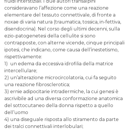
fluidi interstiziali. I due autori transalpini
consideravano l’affezione come una reazione
elementare del tessuto connettivale, di fronte a
noxae di varia natura (traumatica, tossica, in-fettiva,
disendocrina). Nel corso degli ultimi decenni, sulla
ezio-patogenetesi della cellulite si sono
contrapposte, con alterne vicende, cinque principali
ipotesi, che indicano, come causa dell’inestetismo,
rispettivamente:
1) un edema da eccessiva idrofilia della matrice
intercellulare;
2) un’alterazione microcircolatoria, cui fa seguito
una reazione fibrosclerotica;
3) ernie adipocitarie intradermiche, la cui genesi è
ascrivibile ad una diversa conformazione anatomica
del sottocutaneo della donna rispetto a quello
dell’uomo
4) una diseguale risposta allo stiramento da parte
dei tralci connettivali interlobulari;