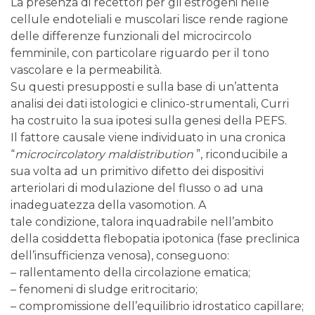
La presenza di recettori per gli estrogeni nelle
cellule endoteliali e muscolari lisce rende ragione
delle differenze funzionali del microcircolo
femminile, con particolare riguardo per il tono
vascolare e la permeabilità.
Su questi presupposti e sulla base di un’attenta
analisi dei dati istologici e clinico-strumentali, Curri
ha costruito la sua ipotesi sulla genesi della PEFS.
Il fattore causale viene individuato in una cronica
“
microcircolatory maldistribution
”, riconducibile a
sua volta ad un primitivo difetto dei dispositivi
arteriolari di modulazione del flusso o ad una
inadeguatezza della vasomotion. A
tale condizione, talora inquadrabile nell’ambito
della cosiddetta flebopatia ipotonica (fase preclinica
dell’insufficienza venosa), conseguono:
– rallentamento della circolazione ematica;
– fenomeni di sludge eritrocitario;
– compromissione dell’equilibrio idrostatico capillare;