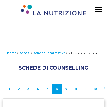
home
>
servizi
>
schede informative
>
schede di counselling
SCHEDE DI COUNSELLING
«
»
1
2
3
4
5
6
7
8
9
10