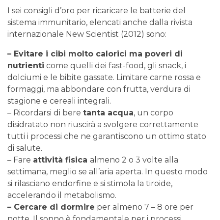
I sei consigli d’oro per ricaricare le batterie del
sistema immunitario, elencati anche dalla rivista
internazionale New Scientist (2012) sono:
– Evitare i cibi molto calorici ma poveri di
nutrienti
come quelli dei fast-food, gli snack, i
dolciumi e le bibite gassate. Limitare carne rossa e
formaggi, ma abbondare con frutta, verdura di
stagione e cereali integrali.
– Ricordarsi di bere
tanta acqua
, un corpo
disidratato non riuscirà a svolgere correttamente
tutti i processi che ne garantiscono un ottimo stato
di salute.
– Fare
attività fisica
almeno 2 o 3 volte alla
settimana, meglio se all’aria aperta. In questo modo
si rilasciano endorfine e si stimola la tiroide,
accelerando il metabolismo.
– Cercare di dormire
per almeno 7 – 8 ore per
notte. Il sonno è fondamentale per i processi