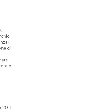
i
,
rofilo
nza).
one di
metri
totale
 2011