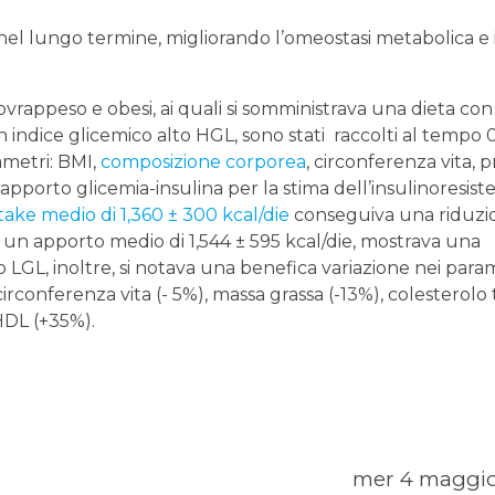
el lungo termine, migliorando l’omeostasi metabolica e 
ovrappeso e obesi, ai quali si somministrava una dieta con
 indice glicemico alto HGL, sono stati raccolti al tempo 0
ametri: BMI,
composizione corporea
, circonferenza vita, p
porto glicemia-insulina per la stima dell’insulinoresiste
take medio di 1,360 ± 300 kcal/die
conseguiva una riduzi
un apporto medio di 1,544 ± 595 kcal/die, mostrava una
LGL, inoltre, si notava una benefica variazione nei para
circonferenza vita (- 5%), massa grassa (-13%), colesterolo 
HDL (+35%).
mer 4 maggio