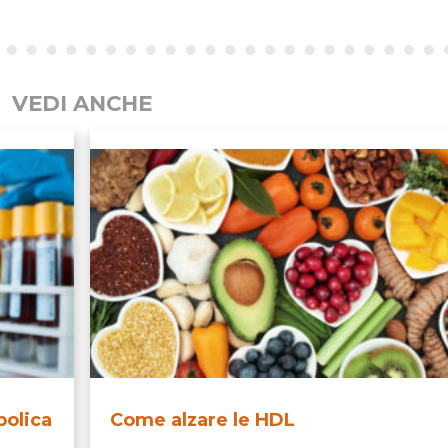
VEDI ANCHE
olica
Come alzare le HDL