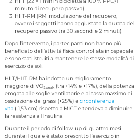
HIIT (22 × 1 min in bicicletta a 100 % PPO/1
minuto di recupero passivo)
HIIT-RM (RM: modulazione del recupero,
ovvero i soggetti hanno aggiustato la durata del
recupero passivo tra 30 secondi e 2 minuti).
Dopo l’intervento, i partecipanti non hanno più
beneficiato dell’attività fisica controllata in ospedale
e sono stati istruiti a mantenere le stesse modalità di
esercizio da soli.
HIIT/HIIT-RM ha indotto un miglioramento
maggiore di VO
(tra +14% e +17%), della potenza
2peak
erogata alle soglie ventilatorie e al tasso massimo di
ossidazione dei grassi (+25%) e
circonferenza
vita
(-1,53 cm) rispetto a MICT e tendeva a diminuire
la resistenza all’insulina.
Durante il periodo di follow-up di quattro mesi
durante il quale è stato prescritto l’esercizio in