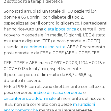
2 sottoposti a terapia dietetica.
Sono stati arruolati un totale di 100 pazienti (34
donne e 66 uomini) con diabete di tipo 2,
ospedalizzati per il controllo glicemico. I partecipanti
hanno ricevuto una
dieta ipocalorica
durante il loro
ricovero in ospedale (in media, 15 giorni). L’EE è stato
misurato a digiuno (FEE) e post-prandiale (PPEE)
usando la
calorimetria indiretta
. ΔEE è l’incremento
postaprandiale da FEE e PPEE (ΔEE = PPEE-FEE).
FEE, PPEE e ΔEE erano 0.997 ± 0.203, 1.104 ± 0.213 e
0.107 ± 0.134 kcal / min, rispettivamente.
Il peso corporeo è diminuito da 68,7 a 66,8 kg
durante il ricovero.
FEE e PPEE correlavano direttamente con altezza,
peso corporeo,
indice di massa corporea
e
circonferenza addominale
al momento del ricovero,
ΔEE non era correlato con queste
misurazioni
antropometriche
mentre era
inversamente