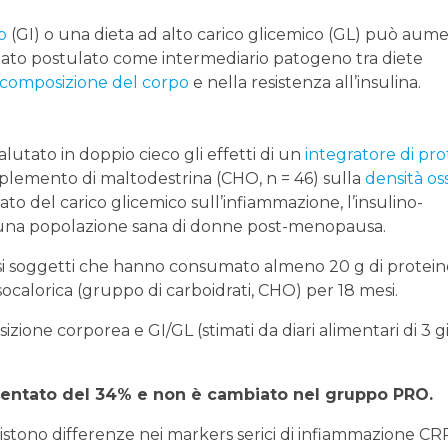
o
(GI) o una dieta ad alto carico glicemico (GL) può aum
stato postulato come intermediario patogeno tra diete
composizione del corpo
e nella resistenza all’insulina.
lutato in doppio cieco gli effetti di un
integratore di prot
plemento di maltodestrina (CHO, n = 46) sulla
densità os
o del carico glicemico sull’infiammazione, l’insulino-
n una popolazione sana di donne post-menopausa.
clusi soggetti che hanno consumato almeno 20 g di protei
ocalorica (gruppo di carboidrati, CHO) per 18 mesi.
one corporea e GI/GL (stimati da diari alimentari di 3 gi
mentato del 34% e non è cambiato nel gruppo PRO.
ono differenze nei markers serici di infiammazione CRP