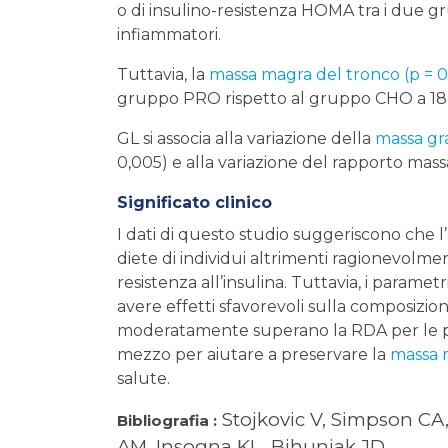
o di insulino-resistenza HOMA tra i due gru
infiammatori.
Tuttavia, la
massa magra del tronco (p = 0
gruppo PRO rispetto al gruppo CHO a 18 
GL si associa alla variazione della
massa gra
0,005) e alla variazione del rapporto massa
Significato clinico
I dati di questo studio suggeriscono che 
diete di individui altrimenti ragionevolme
resistenza all’insulina. Tuttavia, i parame
avere effetti sfavorevoli sulla composizion
moderatamente superano la RDA per le p
mezzo per aiutare a preservare la
massa 
salute.
Stojkovic V, Simpson CA,
Bibliografia :
AM, Insogna KL, Bihuniak JD