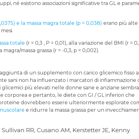
ppi, né esistono associazioni significative tra GL e parame
,0375) e la massa magra totale (p = 0,038)
erano più alte
mesi.
ssa totale
(r = 0,3 , P = 0,01), alla variazione del BMI (r = 0,
 magra/massa grassa (r = -0,3, p = 0,002).
l’aggiunta di un supplemento con carico glicemico fisso a
nte sani non ha influenzato i marcatori di infiammazione 
tri glicemici più elevati nelle donne sane e anziane sembr
e corporea e pertanto, le diete con GI / GL inferiori che
roteine dovrebbero essere ulteriormente esplorate c
muscolare
e ridurre la massa grassa per un invecchiamen
 Sullivan RR, Cusano AM, Kerstetter JE, Kenny