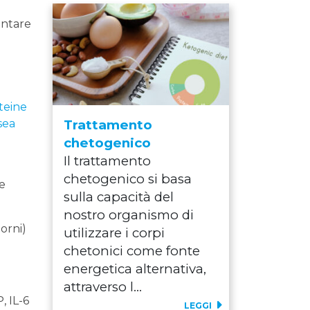
entare
eine ​​
sea
Trattamento
chetogenico
Il trattamento
chetogenico si basa
ne
sulla capacità del
nostro organismo di
orni)
utilizzare i corpi
chetonici come fonte
energetica alternativa,
attraverso l...
, IL-6
LEGGI