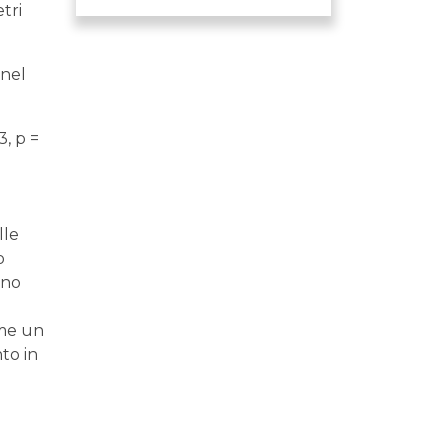
tri
 nel
3, p =
lle
o
ano
ome un
to in