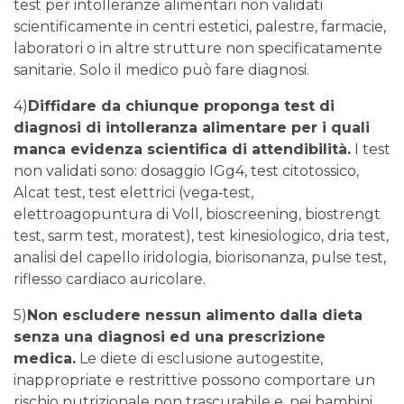
test per intolleranze alimentari non validati
scientificamente in centri estetici, palestre, farmacie,
laboratori o in altre strutture non specificatamente
sanitarie. Solo il medico può fare diagnosi.
4)
Diffidare da chiunque proponga test di
diagnosi di intolleranza alimentare per i quali
manca evidenza scientifica di attendibilità.
I test
non validati sono: dosaggio IGg4, test citotossico,
Alcat test, test elettrici (vega‐test,
elettroagopuntura di Voll, bioscreening, biostrengt
test, sarm test, moratest), test kinesiologico, dria test,
analisi del capello iridologia, biorisonanza, pulse test,
riflesso cardiaco auricolare.
5)
Non escludere nessun alimento dalla dieta
senza una diagnosi ed una prescrizione
medica.
Le diete di esclusione autogestite,
inappropriate e restrittive possono comportare un
rischio nutrizionale non trascurabile e, nei bambini,