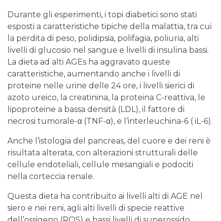
Durante gli esperimenti, i topi diabetici sono stati
esposti a caratteristiche tipiche della malattia, tra cui
la perdita di peso, polidipsia, polifagia, poliuria, alti
livelli di glucosio nel sangue e livelli di insulina bassi.
La dieta ad alti AGEs ha aggravato queste
caratteristiche, aumentando anche i livelli di
proteine ​​nelle urine delle 24 ore, i livelli sierici di
azoto ureico, la creatinina, la proteina C-reattiva, le
lipoproteine ​​a bassa densità (LDL), il fattore di
necrosi tumorale-α (TNF-α), e l’interleuchina-6 ( iL-6).
Anche l’istologia del pancreas, del cuore e dei reni è
risultata alterata, con alterazioni strutturali delle
cellule endoteliali, cellule mesangiali e podociti
nella corteccia renale.
Questa dieta ha contribuito ai livelli alti di AGE nel
siero e nei reni, agli alti livelli di specie reattive
dell’ossigeno (ROS) e bassi livelli di superossido