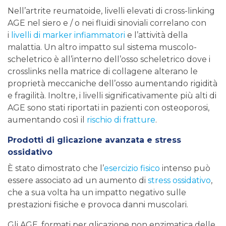
Nell’artrite reumatoide, livelli elevati di cross-linking
AGE nel siero e / o nei fluidi sinoviali correlano con
i
livelli di marker infiammatori
e l’attività della
malattia. Un altro impatto sul sistema muscolo-
scheletrico è all’interno dell’osso scheletrico dove i
crosslinks nella matrice di collagene alterano le
proprietà meccaniche dell’osso aumentando rigidità
e fragilità. Inoltre, i livelli significativamente più alti di
AGE sono stati riportati in pazienti con osteoporosi,
aumentando così il
rischio di fratture
.
Prodotti di glicazione avanzata e stress
ossidativo
È stato dimostrato che l’
esercizio fisico
intenso può
essere associato ad un aumento di
stress ossidativo
,
che a sua volta ha un impatto negativo sulle
prestazioni fisiche e provoca danni muscolari.
Gli AGE, formati per glicazione non enzimatica delle