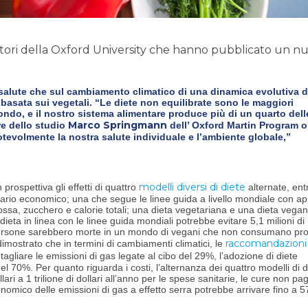
catori della Oxford University che hanno pubblicato un n
a salute che sul cambiamento climatico di una dinamica evolutiva d
basata sui vegetali. “Le diete non equilibrate sono le maggiori
 mondo, e il nostro sistema alimentare produce più di un quarto dell
Marco Springmann
re dello studio
dell’ Oxford Martin Program o
evolmente la nostra salute individuale e l’ambiente globale,”
modelli diversi di diete
 prospettiva gli effetti di quattro
alternate, ent
ario economico; una che segue le linee guida a livello mondiale con ap
 rossa, zucchero e calorie totali; una dieta vegetariana e una dieta vegan
eta in linea con le linee guida mondiali potrebbe evitare 5,1 milioni di
i persone sarebbero morte in un mondo di vegani che non consumano pro
raccomandazioni
dimostrato che in termini di cambiamenti climatici, le
agliare le emissioni di gas legate al cibo del 29%, l’adozione di diete
 70%. Per quanto riguarda i costi, l’alternanza dei quattro modelli di d
ri a 1 trilione di dollari all’anno per le spese sanitarie, le cure non pa
economico delle emissioni di gas a effetto serra potrebbe arrivare fino a 5