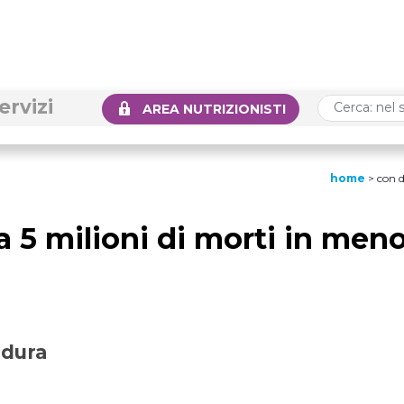
ervizi
AREA NUTRIZIONISTI
home
>
con d
a 5 milioni di morti in men
rdura