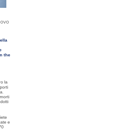
uovo
ella
e
n the
ro la
porti
a.
 morti
dotti
iete
gate e
70