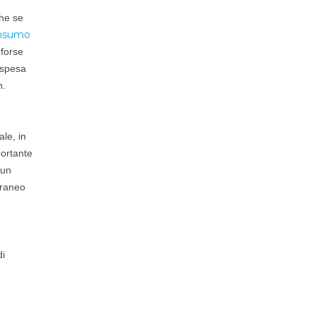
che se
nsumo
 forse
a spesa
n.
le, in
portante
 un
rraneo
n
di