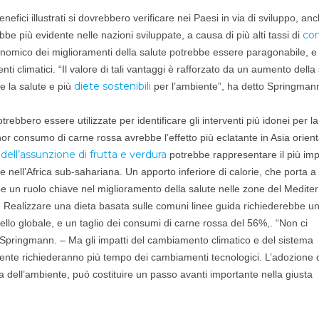
benefici illustrati si dovrebbero verificare nei Paesi in via di sviluppo, an
co
be più evidente nelle nazioni sviluppate, a causa di più alti tassi di
conomico dei miglioramenti della salute potrebbe essere paragonabile, e
ti climatici. “Il valore di tali vantaggi è rafforzato da un aumento dell
diete sostenibili
e la salute e più
per l’ambiente”, ha detto Springman
rebbero essere utilizzate per identificare gli interventi più idonei per la
r consumo di carne rossa avrebbe l’effetto più eclatante in Asia orienta
dell’assunzione di frutta e verdura
potrebbe rappresentare il più im
 e nell’Africa sub-sahariana. Un apporto inferiore di calorie, che porta a
 un ruolo chiave nel miglioramento della salute nelle zone del Medite
i. Realizzare una dieta basata sulle comuni linee guida richiederebbe u
llo globale, e un taglio dei consumi di carne rossa del 56%,. “Non ci
o Springmann. – Ma gli impatti del cambiamento climatico e del sistema
lmente richiederanno più tempo dei cambiamenti tecnologici. L’adozione 
a dell’ambiente, può costituire un passo avanti importante nella giusta