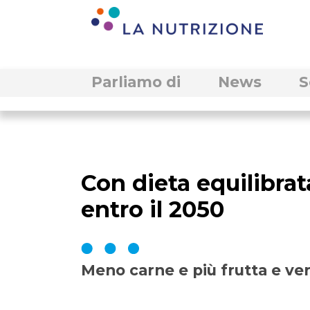
Parliamo di
News
S
Con dieta equilibrat
entro il 2050
Meno carne e più frutta e ve