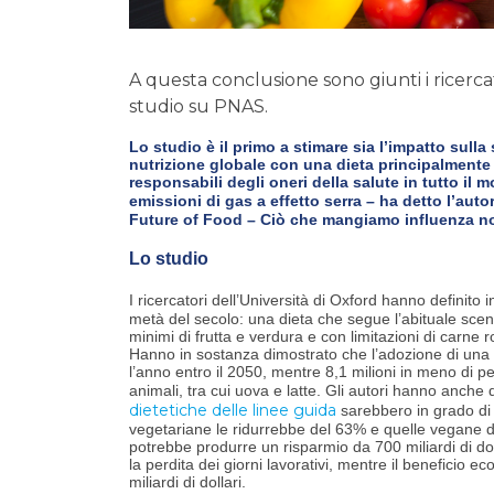
A questa conclusione sono giunti i ricer
studio su PNAS.
Lo studio è il primo a stimare sia l’impatto sull
nutrizione globale con una dieta principalmente 
responsabili degli oneri della salute in tutto il
emissioni di gas a effetto serra – ha detto l’auto
Future of Food – Ciò che mangiamo influenza not
Lo studio
I ricercatori dell’Università di Oxford hanno definito in
metà del secolo: una dieta che segue l’abituale scen
minimi di frutta e verdura e con limitazioni di carne
Hanno in sostanza dimostrato che l’adozione di una di
l’anno entro il 2050, mentre 8,1 milioni in meno d
animali, tra cui uova e latte. Gli autori hanno anche 
dietetiche delle linee guida
sarebbero in grado di t
vegetariane le ridurrebbe del 63% e quelle vegane del
potrebbe produrre un risparmio da 700 miliardi di dolla
la perdita dei giorni lavorativi, mentre il beneficio 
miliardi di dollari.