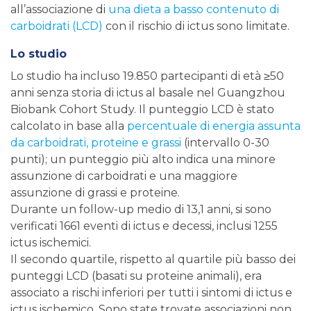
all’associazione di
una dieta a basso contenuto di
carboidrati (LCD)
con il rischio di ictus sono limitate.
Lo studio
Lo studio ha incluso 19.850 partecipanti di età ≥50
anni senza storia di ictus al basale nel Guangzhou
Biobank Cohort Study. Il punteggio LCD è stato
calcolato in base alla
percentuale di energia assunta
da carboidrati, proteine e grassi
(intervallo 0-30
punti); un punteggio più alto indica una minore
assunzione di carboidrati e una maggiore
assunzione di grassi e proteine.
Durante un follow-up medio di 13,1 anni, si sono
verificati 1661 eventi di ictus e decessi, inclusi 1255
ictus ischemici.
Il secondo quartile, rispetto al quartile più basso dei
punteggi LCD (basati su proteine animali), era
associato a rischi inferiori per tutti i sintomi di ictus e
ictus ischemico. Sono state trovate associazioni non