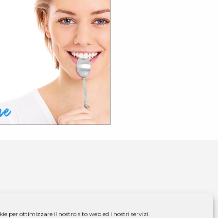
S Medigroup S.r.l. a socio unico | CF/P.IVA 07979550154
e per ottimizzare il nostro sito web ed i nostri servizi.