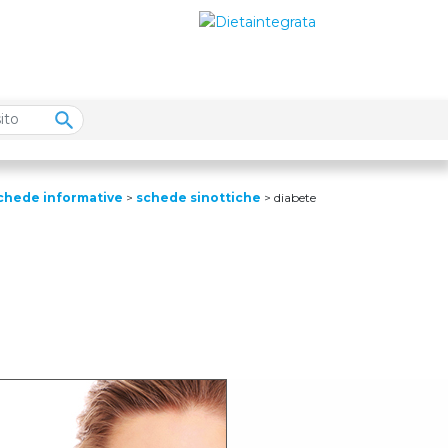
chede informative
>
schede sinottiche
>
diabete