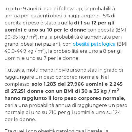
In oltre 9 anni di dati di follow-up, la probabilità
annua per pazienti obesi di raggiungere il 5% di
perdita di peso è stato quella
di 1 su 12 per gli
uomini e uno su 10 per le donne
con obesità (BMI
2
30-35 kg / m
), ma la probabilità è aumentata per i
grandi obesi: nei pazienti con
obesità patologica
(BMI
2
40,0-44,9 kg / m
), la probabilità era uno a 8 per gli
uomini e uno su 7 per le donne.
Tuttavia, molti meno individui sono stati in grado di
raggiungere un peso corporeo normale. Nel
complesso,
solo 1.283 dei 27.966 uomini e 2.245
2
di 27.251 donne con un BMI di 30 a 35 kg / m
hanno raggiunto il loro peso corporeo normale,
pari a una probabilità annua di raggiungere un peso
normale di uno su 210 per gli uomini e uno su 124
per le donne.
Tra quelli con obesità patologica al basale, la