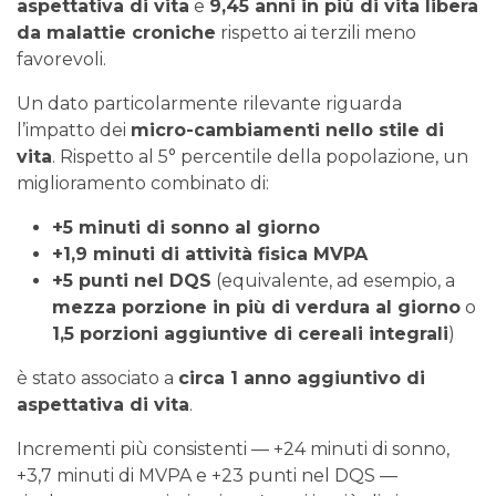
aspettativa di vita
e
9,45 anni in più di vita libera
da malattie croniche
rispetto ai terzili meno
favorevoli.
Un dato particolarmente rilevante riguarda
l’impatto dei
micro-cambiamenti nello stile di
vita
. Rispetto al 5° percentile della popolazione, un
miglioramento combinato di:
+5 minuti di sonno al giorno
+1,9 minuti di attività fisica MVPA
+5 punti nel DQS
(equivalente, ad esempio, a
mezza porzione in più di verdura al giorno
o
1,5 porzioni aggiuntive di cereali integrali
)
è stato associato a
circa 1 anno aggiuntivo di
aspettativa di vita
.
Incrementi più consistenti — +24 minuti di sonno,
+3,7 minuti di MVPA e +23 punti nel DQS —