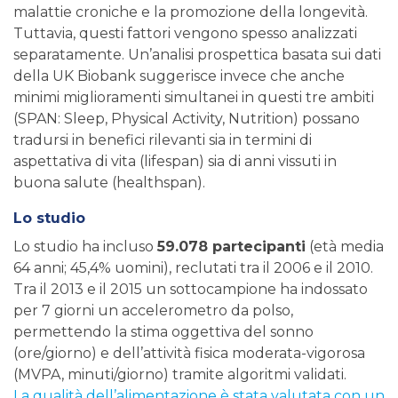
malattie croniche e la promozione della longevità.
Tuttavia, questi fattori vengono spesso analizzati
separatamente. Un’analisi prospettica basata sui dati
della UK Biobank suggerisce invece che anche
minimi miglioramenti simultanei in questi tre ambiti
(SPAN: Sleep, Physical Activity, Nutrition) possano
tradursi in benefici rilevanti sia in termini di
aspettativa di vita (lifespan) sia di anni vissuti in
buona salute (healthspan).
Lo studio
Lo studio ha incluso
59.078 partecipanti
(età media
64 anni; 45,4% uomini), reclutati tra il 2006 e il 2010.
Tra il 2013 e il 2015 un sottocampione ha indossato
per 7 giorni un accelerometro da polso,
permettendo la stima oggettiva del sonno
(ore/giorno) e dell’attività fisica moderata-vigorosa
(MVPA, minuti/giorno) tramite algoritmi validati.
La qualità dell’alimentazione è stata valutata con un