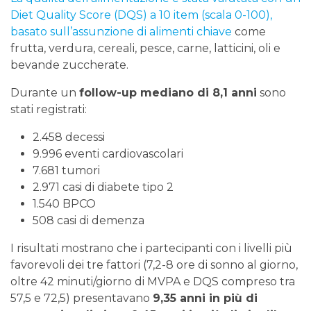
Diet Quality Score (DQS) a 10 item (scala 0-100),
basato sull’assunzione di alimenti chiave
come
frutta, verdura, cereali, pesce, carne, latticini, oli e
bevande zuccherate.
Durante un
follow-up mediano di 8,1 anni
sono
stati registrati:
2.458 decessi
9.996 eventi cardiovascolari
7.681 tumori
2.971 casi di diabete tipo 2
1.540 BPCO
508 casi di demenza
I risultati mostrano che i partecipanti con i livelli più
favorevoli dei tre fattori (7,2-8 ore di sonno al giorno,
oltre 42 minuti/giorno di MVPA e DQS compreso tra
57,5 e 72,5) presentavano
9,35 anni in più di