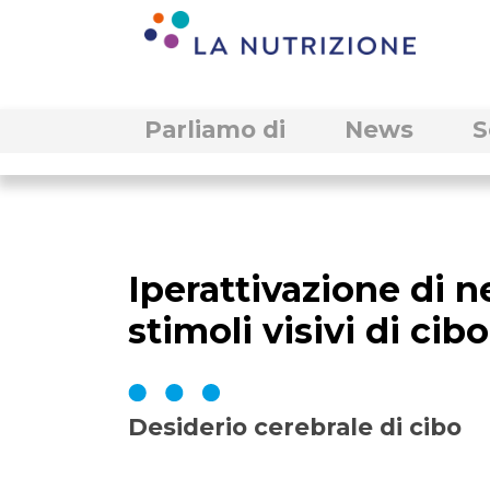
Parliamo di
News
S
Iperattivazione di n
stimoli visivi di cibo
Desiderio cerebrale di cibo