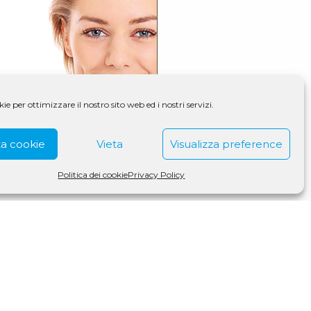
e per ottimizzare il nostro sito web ed i nostri servizi.
a cookie
Vieta
Visualizza preference
Politica dei cookie
Privacy Policy
S Medigroup S.r.l. a socio unico | CF/P.IVA 07979550154