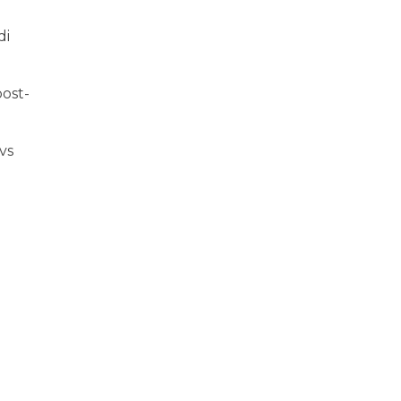
di
post-
vs