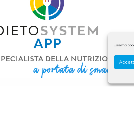
Usiamo cooki
Accett
© 1979 - 2025 D