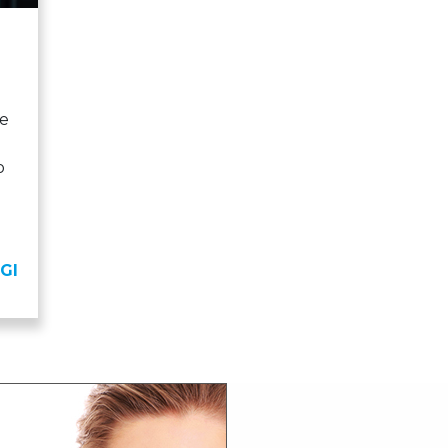
ge
o
GI