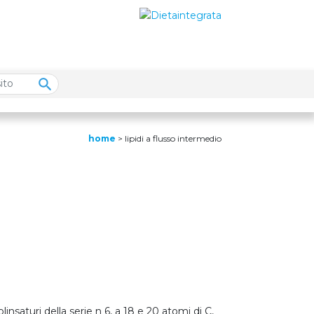
home
>
lipidi a flusso intermedio
olinsaturi della serie n 6, a 18 e 20 atomi di C,