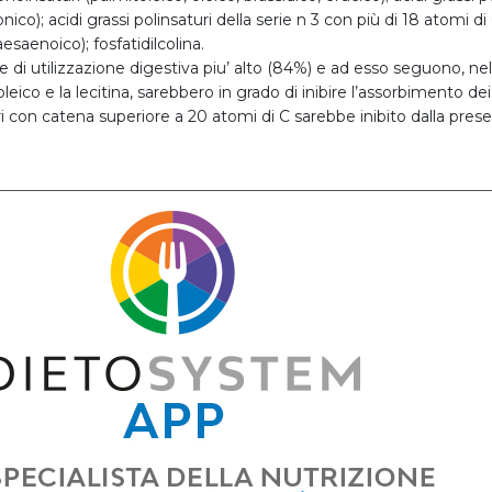
ico); acidi grassi polinsaturi della serie n 3 con più di 18 atomi di
aenoico); fosfatidilcolina.
nte di utilizzazione digestiva piu’ alto (84%) e ad esso seguono, nell’o
’oleico e la lecitina, sarebbero in grado di inibire l’assorbimento dei 
con catena superiore a 20 atomi di C sarebbe inibito dalla presenza