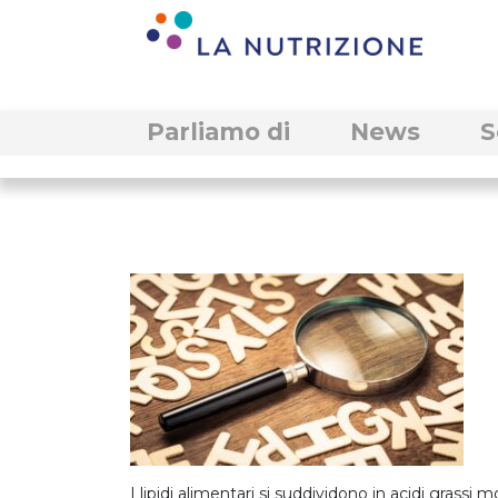
Parliamo di
News
S
I lipidi alimentari si suddividono in acidi grassi m