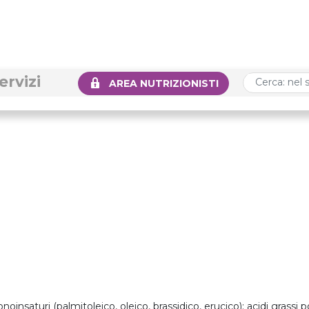
ervizi
AREA NUTRIZIONISTI
onoinsaturi (palmitoleico, oleico, brassidico, erucico); acidi grassi p