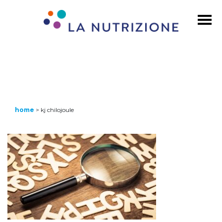
home
>
kj chilojoule