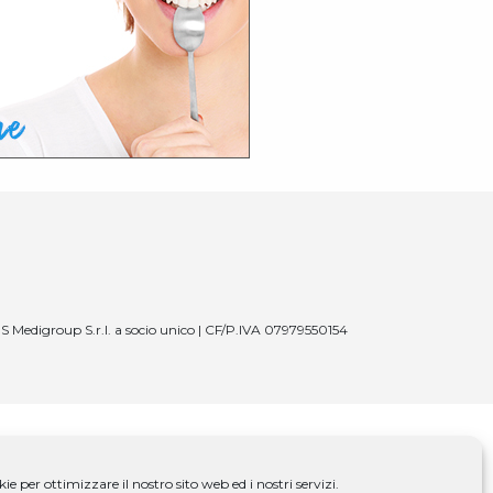
S Medigroup S.r.l. a socio unico | CF/P.IVA 07979550154
e per ottimizzare il nostro sito web ed i nostri servizi.