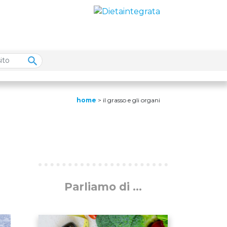
home
>
il grasso e gli organi
Parliamo di ...