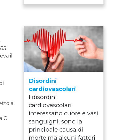
-
655
eva il
Disordini
di
cardiovascolari
I disordini
etto a
cardiovascolari
interessano cuore e vasi
a C
sanguigni; sono la
principale causa di
morte ma alcuni fattori