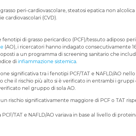
 grasso peri-cardiovascolare, steatosi epatica non alcolica
ie cardiovascolari (CVD).
fenotipi di grasso pericardico (PCF)/tessuto adiposo peri
le
(AO), i ricercatori hanno indagato consecutivamente 1
ottoposti a un programma di screening sanitario che includ
ndice di
infiammazione sistemica
.
ione significativa tra i fenotipi PCF/TAT e NAFLD/AO nello
che il rischio più alto si è verificato in entrambi i gruppi 
 verificato nel gruppo di sola AO.
 un rischio significativamente maggiore di PCF o TAT risp
tra PCF/TAT e NAFLD/AO variava in base al livello di protein