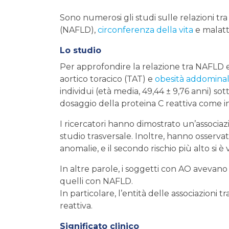
Sono numerosi gli studi sulle relazioni tra
(NAFLD),
circonferenza della vita
e malatt
Lo studio
Per approfondire la relazione tra NAFLD e 
aortico toracico (TAT) e
obesità addomina
individui (età media, 49,44 ± 9,76 anni) s
dosaggio della proteina C reattiva come i
I ricercatori hanno dimostrato un’associaz
studio trasversale. Inoltre, hanno osservato 
anomalie, e il secondo rischio più alto si è
In altre parole, i soggetti con AO avevano
quelli con NAFLD.
In particolare, l’entità delle associazioni 
reattiva.
Significato clinico